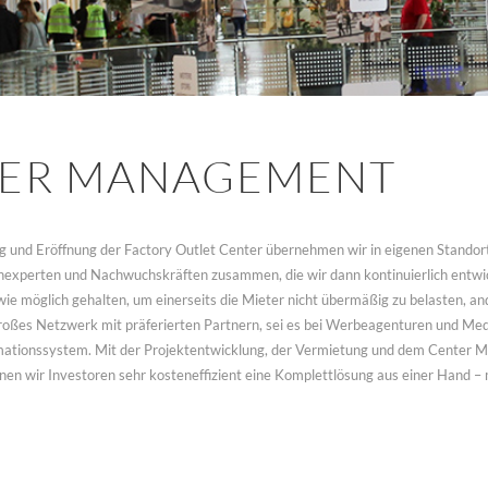
ER MANAGEMENT
 und Eröffnung der Factory Outlet Center übernehmen wir in eigenen Standor
nexperten und Nachwuchskräften zusammen, die wir dann kontinuierlich entwi
wie möglich gehalten, um einerseits die Mieter nicht übermäßig zu belasten, an
großes Netzwerk mit präferierten Partnern, sei es bei Werbeagenturen und Med
tionssystem. Mit der Projektentwicklung, der Vermietung und dem Center Ma
n wir Investoren sehr kosteneffizient eine Komplettlösung aus einer Hand – 
COPYRIGHT © 2025 | OUTLET EVOLUTION